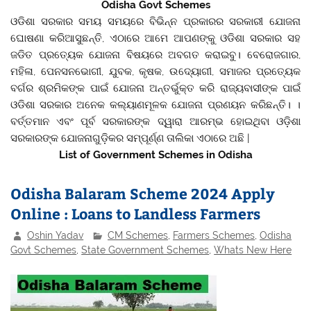
Odisha Govt Schemes
ଓଡିଶା ସରକାର ସମୟ ସମୟରେ ବିଭିନ୍ନ ପ୍ରକାରର ସରକାରୀ ଯୋଜନା
ଘୋଷଣା କରିଆସୁଛନ୍ତି, ଏଠାରେ ଆମେ ଆପଣଙ୍କୁ ଓଡିଶା ସରକାର ସହ
ଜଡିତ ପ୍ରତ୍ୟେକ ଯୋଜନା ବିଷୟରେ ଅବଗତ କରାଇବୁ। ବେରୋଜଗାର,
ମହିଳା, ପେନସନଭୋଗୀ, ଯୁବକ, କୃଷକ, ଉଦ୍ୟୋଗୀ, ସମାଜର ପ୍ରତ୍ୟେକ
ବର୍ଗର ଶ୍ରମିକଙ୍କ ପାଇଁ ଯୋଜନା ଅନ୍ତର୍ଭୁକ୍ତ କରି ରାଜ୍ୟବାସୀଙ୍କ ପାଇଁ
ଓଡିଶା ସରକାର ଅନେକ କଲ୍ୟାଣମୂଳକ ଯୋଜନା ପ୍ରଣୟନ କରିଛନ୍ତି। ।
ବର୍ତ୍ତମାନ ଏବଂ ପୂର୍ବ ସରକାରଙ୍କ ଦ୍ୱାରା ଆରମ୍ଭ ହୋଇଥିବା ଓଡ଼ିଶା
ସରକାରଙ୍କ ଯୋଜନାଗୁଡ଼ିକର ସମ୍ପୂର୍ଣ୍ଣ ତାଲିକା ଏଠାରେ ଅଛି |
List of Government Schemes in Odisha
Odisha Balaram Scheme 2024 Apply
Online : Loans to Landless Farmers
Oshin Yadav
CM Schemes
,
Farmers Schemes
,
Odisha
Govt Schemes
,
State Government Schemes
,
Whats New Here