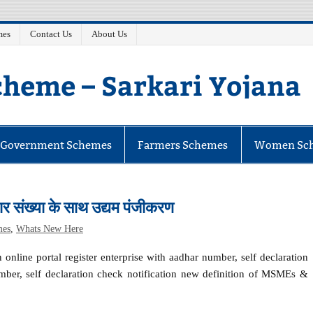
mes
Contact Us
About Us
heme – Sarkari Yojana
e Government Schemes
Farmers Schemes
Women Sc
्या के साथ उद्यम पंजीकरण
mes
,
Whats New Here
online portal register enterprise with aadhar number, self declaration
umber, self declaration check notification new definition of MSMEs &