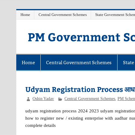
Skip
Home
Central Government Schemes
State Government Sche
to
content
PM Government Sc
Latest Central & State Govt Schemes
Home
Central Government Schemes
Stat
Udyam Registration Process आधार संख
Oshin Yadav
Central Government Schemes
,
PM Sche
udyam registration process 2024 2023 udyam registration 
how to register new / existing enterprise with aadhar n
complete details